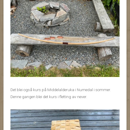
Det blei også kurs på Middelalderuka i Numedal i sommer.
Denne gangen blei det kurs i fletting av never.