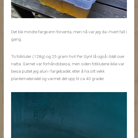
Det ble mindre farge enn forventa, men nå var jeg da i hvert fall i
gang.
To fotkluter (128g) og 25 gram hvit Per Gynt lå også i bløt over
natta. Garnet var forhåndsbeisa, men siden fotklutene ikke var
beisa puttet jeg alun i fargebadet, etter å ha silt vekk
plantematerialet og varmet det opp til ca 40 grader.