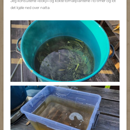
Jeg konsulterte «bokji» og kokte tomatplantene i to timer og lot
det kjøle ned over natta.