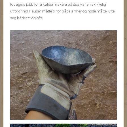
todagers jobb for å kaldsmi skåla på øsa var en skikkelig
utfordring! Pauser måtte til for både armer og hode måtte lufte
seg både titt og ofte.