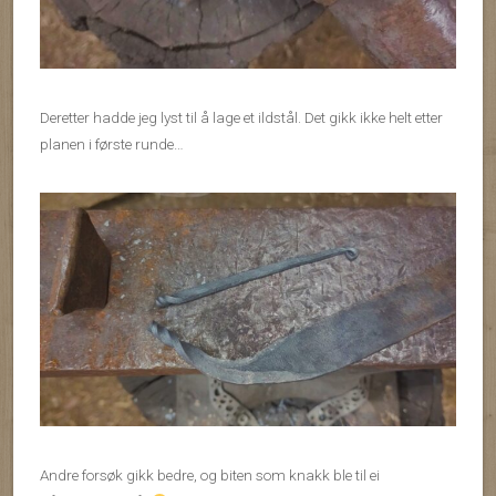
Deretter hadde jeg lyst til å lage et ildstål. Det gikk ikke helt etter
planen i første runde…
Andre forsøk gikk bedre, og biten som knakk ble til ei