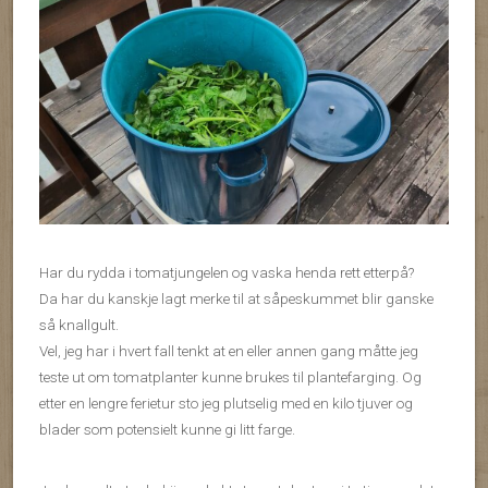
Har du rydda i tomatjungelen og vaska henda rett etterpå?
Da har du kanskje lagt merke til at såpeskummet blir ganske
så knallgult.
Vel, jeg har i hvert fall tenkt at en eller annen gang måtte jeg
teste ut om tomatplanter kunne brukes til plantefarging. Og
etter en lengre ferietur sto jeg plutselig med en kilo tjuver og
blader som potensielt kunne gi litt farge.