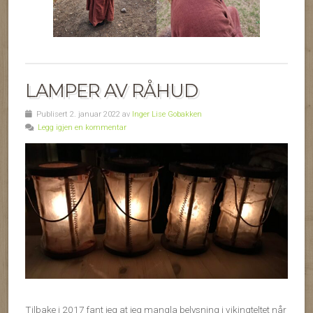
LAMPER AV RÅHUD
Publisert 2. januar 2022 av
Inger Lise Gobakken
Legg igjen en kommentar
Tilbake i 2017 fant jeg at jeg mangla belysning i vikingteltet når