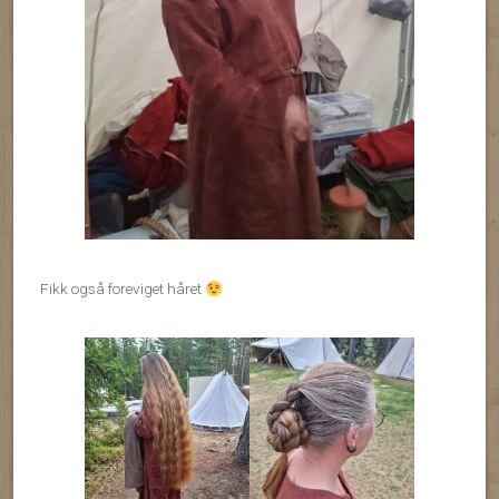
Fikk også foreviget håret