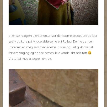
Etter Borre og en utenlandstur var det «same procedure as last
year» og kurs på Middelaldersenteret i Rollag. Denne gangen
utfordret jeg meg selv med å teste ut smiing. Det gikk over all
forventning og jeg hadde nesten ikke vondt i det hele tatt
Vi startet med å lage en s-krok.