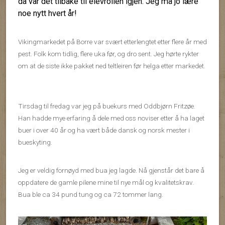
da var det tilbake til elevrollen igjen. Jeg må jo lære
noe nytt hvert år!
Vikingmarkedet på Borre var svært etterlengtet etter flere år med
pest. Folk kom tidlig, flere uka før, og dro sent. Jeg hørte rykter
om at de siste ikke pakket ned teltleiren før helga etter markedet.
Tirsdag til fredag var jeg på buekurs med Oddbjørn Fritzøe.
Han hadde mye erfaring å dele med oss noviser etter å ha laget
buer i over 40 år og ha vært både dansk og norsk mester i
bueskyting.
Jeg er veldig fornøyd med bua jeg lagde. Nå gjenstår det bare å
oppdatere de gamle pilene mine til nye mål og kvalitetskrav.
Bua ble ca 34 pund tung og ca 72 tommer lang.