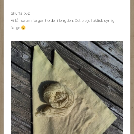
Skuffa! X-D
Vi får se om fargen holder i lengden. Det ble jo faktisk synlig
farge