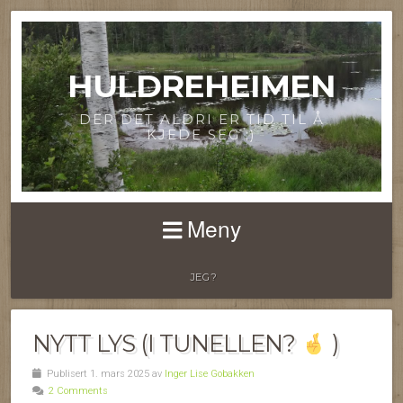
HULDREHEIMEN
DER DET ALDRI ER TID TIL Å
KJEDE SEG ;)
Meny
JEG?
NYTT LYS (I TUNELLEN?
)
Publisert 1. mars 2025 av
Inger Lise Gobakken
2 Comments