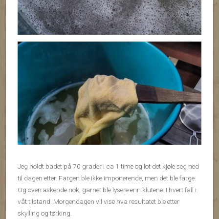
Jeg holdt badet på 70 grader i ca 1 time og lot det kjøle seg ned
til dagen etter. Fargen ble ikke imponerende, men det ble farge.
Og overraskende nok, garnet ble lysere enn klutene. I hvert fall i
våt tilstand. Morgendagen vil vise hva resultatet ble etter
skylling og tørking.