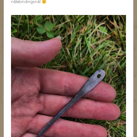
nålebindingsnål