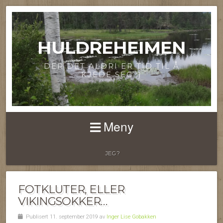
HULDREHEIMEN
DER DET ALDRI ER TID TIL Å
KJEDE SEG ;)
Meny
JEG?
FOTKLUTER, ELLER
VIKINGSOKKER…
Publisert 11. september 2019 av
Inger Lise Gobakken