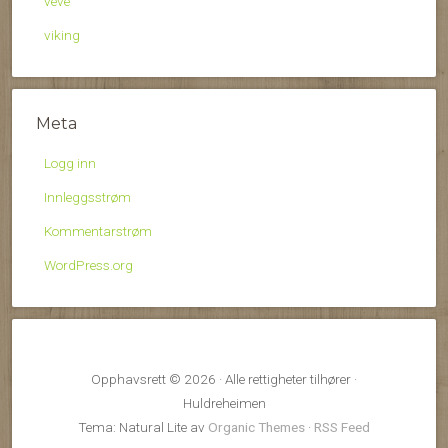
veve
viking
Meta
Logg inn
Innleggsstrøm
Kommentarstrøm
WordPress.org
Opphavsrett © 2026 · Alle rettigheter tilhører ·
Huldreheimen
Tema: Natural Lite av
Organic Themes
·
RSS Feed