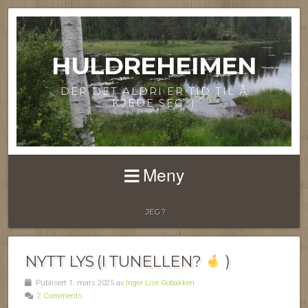
HULDREHEIMEN
DER DET ALDRI ER TID TIL Å
KJEDE SEG ;)
Meny
JEG?
NYTT LYS (I TUNELLEN?
)
Publisert 1. mars 2025 av
Inger Lise Gobakken
2 Comments