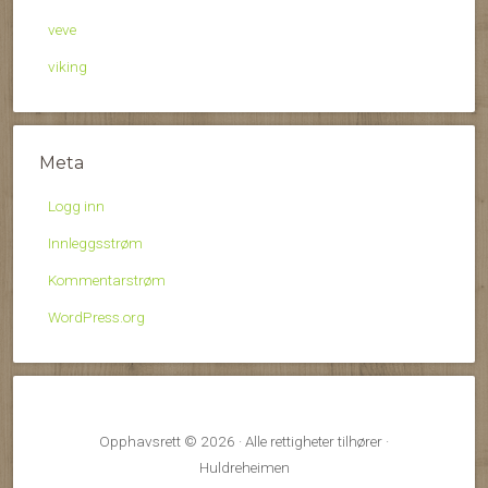
veve
viking
Meta
Logg inn
Innleggsstrøm
Kommentarstrøm
WordPress.org
Opphavsrett © 2026 · Alle rettigheter tilhører ·
Huldreheimen