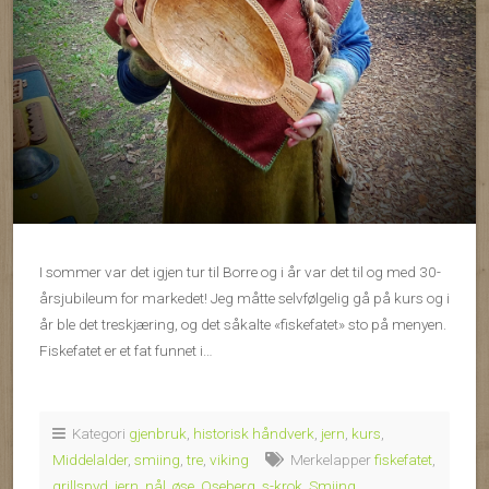
I sommer var det igjen tur til Borre og i år var det til og med 30-
årsjubileum for markedet! Jeg måtte selvfølgelig gå på kurs og i
år ble det treskjæring, og det såkalte «fiskefatet» sto på menyen.
Fiskefatet er et fat funnet i…
Kategori
gjenbruk
,
historisk håndverk
,
jern
,
kurs
,
Middelalder
,
smiing
,
tre
,
viking
Merkelapper
fiskefatet
,
grillspyd
,
jern
,
nål
,
øse
,
Oseberg
,
s-krok
,
Smiing
,