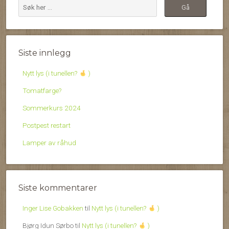
Siste innlegg
Nytt lys (i tunellen?
)
Tomatfarge?
Sommerkurs 2024
Postpest restart
Lamper av råhud
Siste kommentarer
Inger Lise Gobakken
til
Nytt lys (i tunellen?
)
Bjørg Idun Sørbo
til
Nytt lys (i tunellen?
)