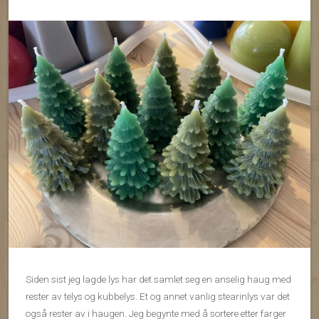
Siden sist jeg lagde lys har det samlet seg en anselig haug med
rester av telys og kubbelys. Et og annet vanlig stearinlys var det
også rester av i haugen. Jeg begynte med å sortere etter farger