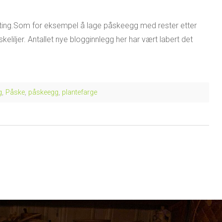
e vårting.Som for eksempel å lage påskeegg med rester etter
keliljer. Antallet nye blogginnlegg her har vært labert det
g
,
Påske
,
påskeegg
,
plantefarge