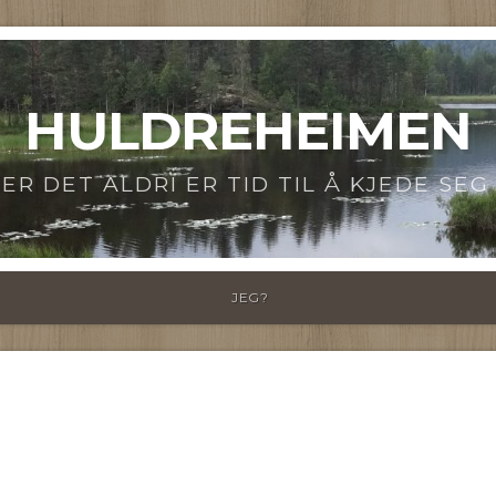
HULDREHEIMEN
ER DET ALDRI ER TID TIL Å KJEDE SEG 
JEG?