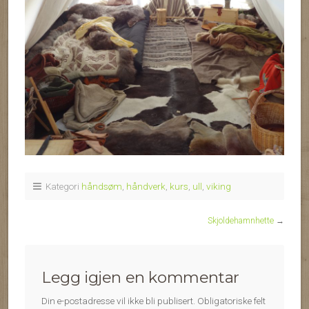
Kategori
håndsøm
,
håndverk
,
kurs
,
ull
,
viking
Skjoldehamnhette
→
Legg igjen en kommentar
Din e-postadresse vil ikke bli publisert.
Obligatoriske felt