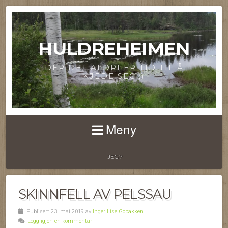
HULDREHEIMEN
DER DET ALDRI ER TID TIL Å
KJEDE SEG ;)
Meny
JEG?
SKINNFELL AV PELSSAU
Publisert 23. mai 2019 av
Inger Lise Gobakken
Legg igjen en kommentar